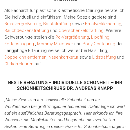
Als Facharzt für plastische & ästhetische Chirurgie berate ich
Sie individuell und einfühlsam. Meine Spezialgebiete sind
Brustvergrößerung
,
Bruststraffung
sowie
Brustverkleinerung
,
Bauchdeckenstraffung
und
Oberschenkelstraffung
. Weitere
Schwerpunkte stellen die
Po-Vergrößerung
,
Lipofilling
,
Fettabsaugung
,
Mommy-Makeover
und
Body Contouring
dar.
Langjährige Erfahrung weise ich weiter bei Halslifting,
Doppelkinn entfernen
,
Nasenkorrketur
sowie
Lidstraffung
und
Ohrkorrekturen
auf.
BESTE BERATUNG – INDIVIDUELLE SCHÖNHEIT – IHR
SCHÖNHEITSCHIRURG DR. ANDREAS KNAPP
„Meine Ziele sind Ihre individuelle Schönheit und Ihr
Wohlbefinden bei größtmöglicher Sicherheit. Daher lege ich wert
auf ein ausführliches Beratungsgespräch. Hier erkunde ich ihre
Wünsche, die Möglichkeiten und bespreche die eventuellen
Risiken. Eine Beratung in meiner Praxis für Schönheitschirurgie in